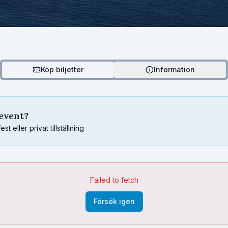
Köp biljetter
Information
sevent?
 eller privat tillställning
Failed to fetch
Försök igen