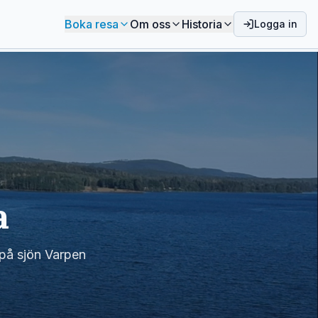
Boka resa
Om oss
Historia
Logga in
a
 på sjön Varpen