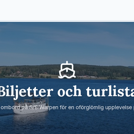
Biljetter och turlist
 ombord på S/S Warpen för en oförglömlig upplevelse