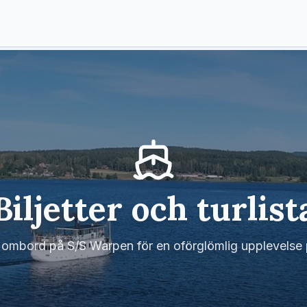
Biljetter och turlist
 ombord på S/S Warpen för en oförglömlig upplevelse