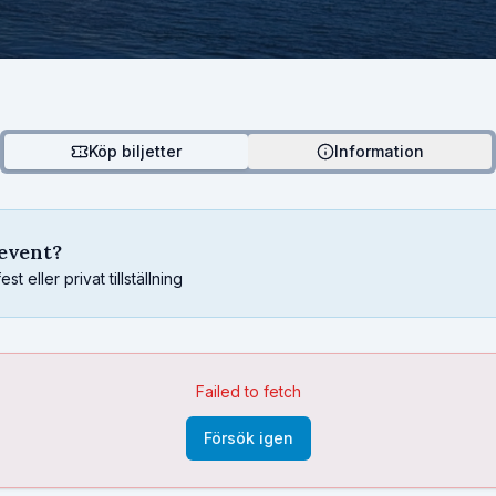
Köp biljetter
Information
sevent?
 eller privat tillställning
Failed to fetch
Försök igen