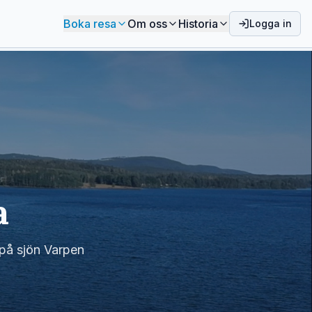
Boka resa
Om oss
Historia
Logga in
a
 på sjön Varpen