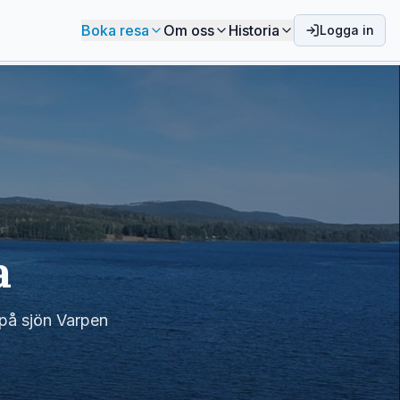
Boka resa
Om oss
Historia
Logga in
a
 på sjön Varpen