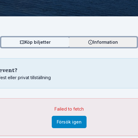
Köp biljetter
Information
sevent?
 eller privat tillställning
Failed to fetch
Försök igen