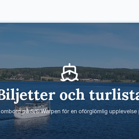
Biljetter och turlist
 ombord på S/S Warpen för en oförglömlig upplevelse